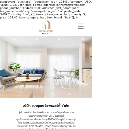
gtag('event', 'purchase', { 'transaction_id': 't_12345', 'currency': 'USD',
'value': 1.23, user_data: { email_address: 'johnsmith@email.com',
phone_number: '1234567890', address: { first_name: 'john',
last_name: 'smith', city: 'menlopark', region: 'ca', postal_code:
'94025', country: 'usa', }, }, items: [{ item_name: 'foo', quantity: 5,
price: 123.45, item_category: 'bar', item_brand : 'baz', }], });
บริษัท ธนาคูณพร็อพเพอร์ตี้ จำกัด
ผู้พัฒนาอสังหาริมทรัพย์เพื่อขาย ประเภทที่อยู่อาศัยแนวราบ
ประสบการณ์มากกว่า 25 ปี ในธุรกิจนี้
มุ่งเน้นการออกแบบเพื่อตอบโจทย์วิถีชีวิต(lifestyle) ของคนรุ่น
ใหม่ และการผสมผสานกลมกลืนกับธรรมชาติและสิ่งแวดล้อม
ด้วยแนวคิด ECO SMART HOME ที่ไม่ใช่แค่บ้านอยู่อาศัย แต่