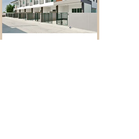
THANAGARDEN
ด้วยแนวคิด ECO TOWNHOME ที่ตอบโจทย์คนชาญ
เมือง การออกแบบมุ่งเน้นความโปร่ง โล่ง สบาย บ้าน
เย็นประหยัดพลังงาน ที่ให้คววามสำคัญกับทิศทางลม
และวัสดุที่ช่วยลดอุณหภูมิภายในบ้าน
ECO ทาวน์โฮม 3 ห้องนอน 2 ห้องน้ำ 2 ที่จอดรถ
พื้นที่ใช้สอย 154 ตรม บนเนื้อที่ดินเริ่มต้นมากถึง 22.7
ตรวา
เริ่ม
1.99 ลบ.
จองออนไลน์